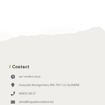
Contact
sur rendez-vous
chaussée Montgomery 90A 7611 LA GLANERIE
069/22.66.27
aline@lespatinesdaline.be