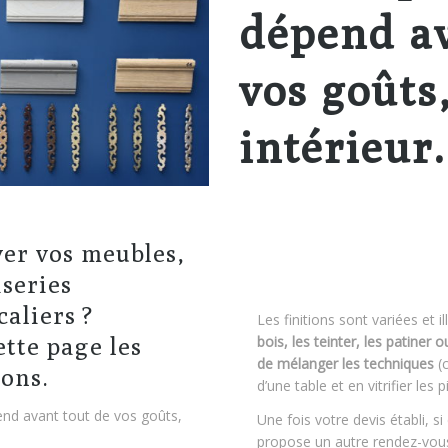
dépend av
vos goûts
intérieur.
er vos meubles,
iseries
caliers ?
Les finitions sont variées et il
bois, les teinter, les patiner 
ette page les
de mélanger les techniques
(c
ions.
d’une table et en vitrifier les p
end avant tout de vos goûts,
Une fois votre devis établi, si
propose un autre rendez-vous