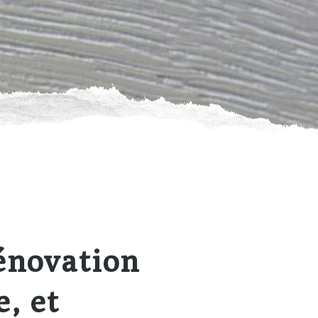
énovation
e, et