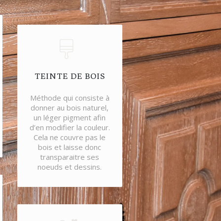
TEINTE DE BOIS
Méthode qui consiste à
donner au bois naturel,
un léger pigment afin
d’en modifier la couleur.
Cela ne couvre pas le
bois et laisse donc
transparaitre ses
noeuds et dessins.