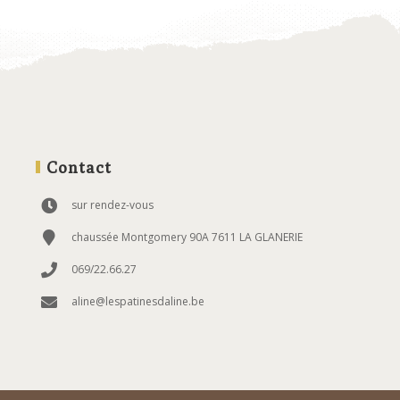
Contact
sur rendez-vous
chaussée Montgomery 90A 7611 LA GLANERIE
069/22.66.27
aline@lespatinesdaline.be