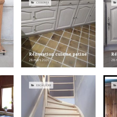
CUISINES
Rénovation cuisine patine
Ré
28 mars 2020
28 
ESCALIERS