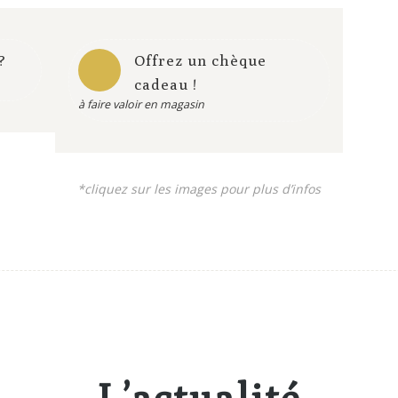
?
Offrez un chèque
cadeau !
à faire valoir en magasin
*cliquez sur les images pour plus d’infos
Article de presse – La Voix du Nord