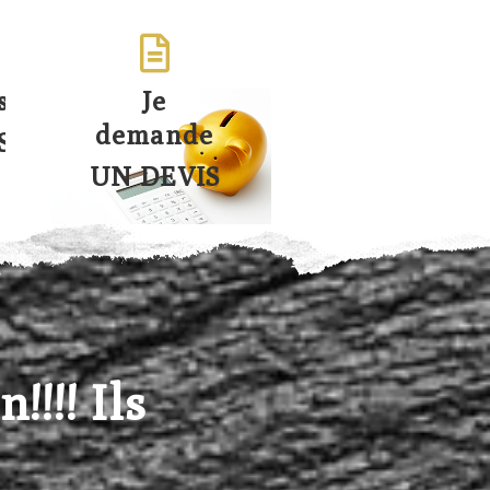
s
Je
demande
S
UN DEVIS
!!!! Ils