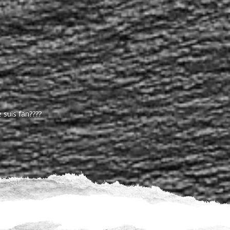
bles, de la superbe déco, des
 suis fan
????
Formulaire