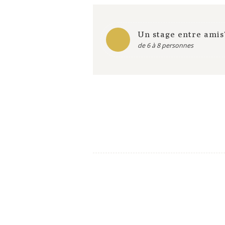
Un stage entre amis
de 6 à 8 personnes
Journal Officiel Deco & Jardin 2020