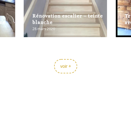
Rénovation escalier – teinte
Tr
ine
blanche
av
28 mars 2020
28 
voir +