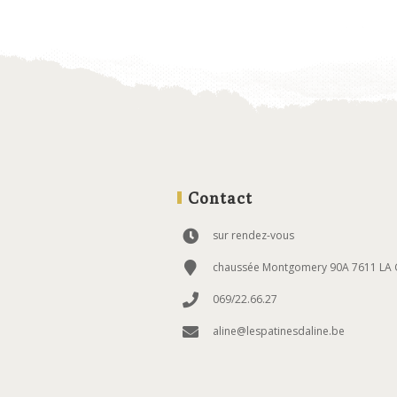
Contact
sur rendez-vous
chaussée Montgomery 90A 7611 LA 
069/22.66.27
aline@lespatinesdaline.be