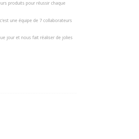
eurs produits pour réussir chaque
 c’est une équipe de 7 collaborateurs
 jour et nous fait réaliser de jolies
Article Vers l’Avenir – De la rencontre au rêve…