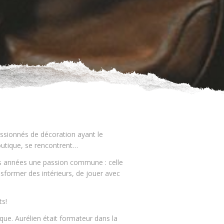
assionnés de décoration ayant le
outique, se rencontrent…
es années une passion commune : celle
sformer des intérieurs, de jouer avec
ts!
anque. Aurélien était formateur dans la