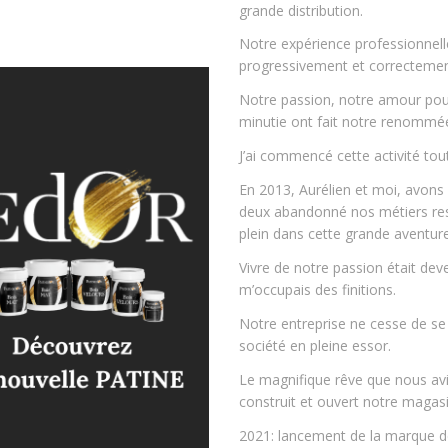
grande distribution.
Notre expérience professionnel
progressivement et correctement
Notre passion, notre amour pour
minutie ont fait notre renommé
J’ai commencé cette activité to
En 2013, Aurélien et moi, avons 
deux abandonné nos métiers res
plein dans cette grande aventure
Vivre de notre passion était deve
m’occupais des finitions.
Notre entreprise ne cesse de se
société en pleine essor.
Le magnifique rêve que nous avi
construit et ouvert notre maga
2021: lancement de la marque 