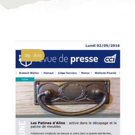
29
Avr