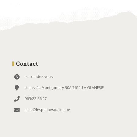
Contact
sur rendez-vous
chaussée Montgomery 90A 7611 LA GLANERIE
069/22.66.27
aline@lespatinesdaline.be